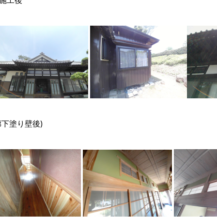
施工後
廊下塗り壁後)