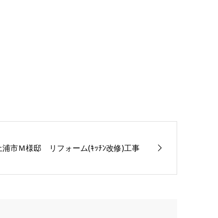
土浦市Ｍ様邸 リフォーム(ｷｯﾁﾝ改修)工事