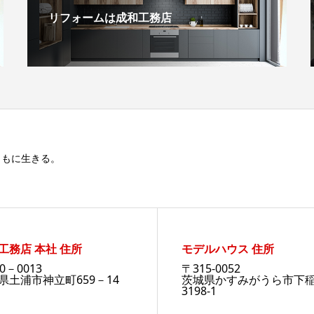
リフォームは成和工務店
ともに生きる。
工務店 本社 住所
モデルハウス 住所
0－0013
〒315-0052
県土浦市神立町659－14
茨城県かすみがうら市下
3198-1