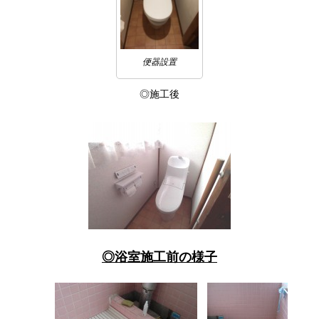
便器設置
◎施工後
◎浴室施工前の様子